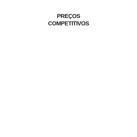
PREÇOS
COMPETITIVOS
ATENDIMENTO AO CLIENTE
Quem somos
NOSSA HISTÓRIA
A PIKADO Hortifruti é uma empresa com mais de 30
anos de experiência no ramo de Hortifruti, somos
especializados em comercialização de produtos