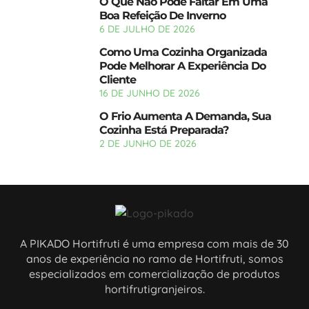
O Que Não Pode Faltar Em Uma
Boa Refeição De Inverno
6 DE JULHO DE 2026
Como Uma Cozinha Organizada
Pode Melhorar A Experiência Do
Cliente
16 DE JUNHO DE 2026
O Frio Aumenta A Demanda, Sua
Cozinha Está Preparada?
2 DE JUNHO DE 2026
A PIKADO Hortifruti é uma empresa com mais de 30
anos de experiência no ramo de Hortifruti, somos
especializados em comercialização de produtos
hortifrutigranjeiros.