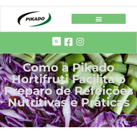
Como a Pikado
Hortifruti Facilita o
Preparo de Refeições
Nutritivas e Práticas