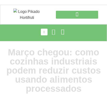
Março chegou: como
cozinhas industriais
podem reduzir custos
usando alimentos
processados